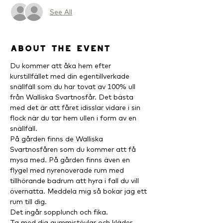
See All
About the event
Du kommer att åka hem efter 
kurstillfället med din egentillverkade 
snällfäll som du har tovat av 100% ull 
från Walliska Svartnosfår. Det bästa 
med det är att fåret idisslar vidare i sin 
flock när du tar hem ullen i form av en 
snällfäll.
På gården finns de Walliska 
Svartnosfåren som du kommer att få 
mysa med. På gården finns även en 
flygel med nyrenoverade rum med 
tillhörande badrum att hyra i fall du vill 
övernatta. Meddela mig så bokar jag ett 
rum till dig.
Det ingår sopplunch och fika.
Ta med dig gummistövlar och kläder 