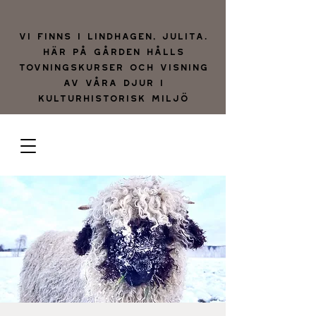
Vi finns i lindhagen, julita.
Här på gården hålls
tovningskurser och visning
av våra djur i
kulturhistorisk miljö