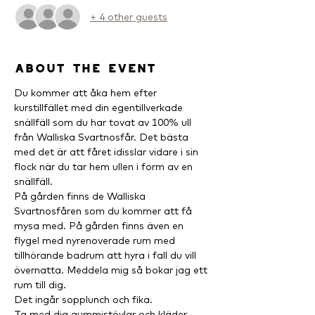
+ 4 other guests
About the event
Du kommer att åka hem efter 
kurstillfället med din egentillverkade 
snällfäll som du har tovat av 100% ull 
från Walliska Svartnosfår. Det bästa 
med det är att fåret idisslar vidare i sin 
flock när du tar hem ullen i form av en 
snällfäll.
På gården finns de Walliska 
Svartnosfåren som du kommer att få 
mysa med. På gården finns även en 
flygel med nyrenoverade rum med 
tillhörande badrum att hyra i fall du vill 
övernatta. Meddela mig så bokar jag ett 
rum till dig.
Det ingår sopplunch och fika.
Ta med dig gummistövlar och kläder 