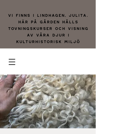
Vi finns i lindhagen, julita.
Här på gården hålls
tovningskurser och visning
av våra djur i
kulturhistorisk miljö