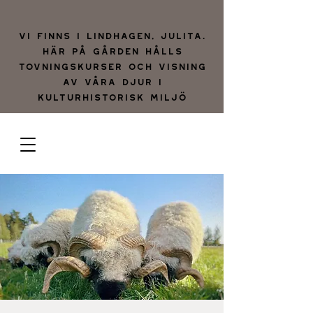
Vi finns i lindhagen, julita.
Här på gården hålls
tovningskurser och visning
av våra djur i
kulturhistorisk miljö