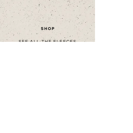
SHOP
SEE ALL THE FLEECES
ORDER
HELP
TERMS OF PURCHASE
RETURN
SHIPPING & DELIVERY
FAQ
snällfäll