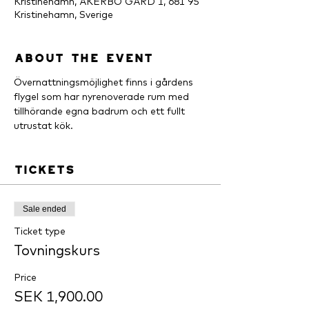
Kristinehamn, ÅKERBO GÅRD 1, 681 95
Kristinehamn, Sverige
About the event
Övernattningsmöjlighet finns i gårdens 
flygel som har nyrenoverade rum med 
tillhörande egna badrum och ett fullt 
utrustat kök.
Tickets
Sale ended
Ticket type
Tovningskurs
Price
SEK 1,900.00