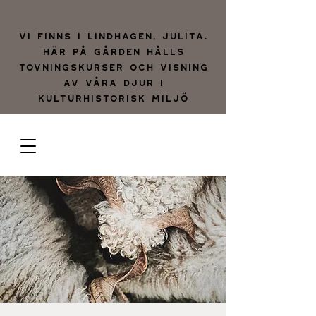
Vi finns i lindhagen, julita.
Här på gården hålls
tovningskurser och visning
av våra djur i
kulturhistorisk miljö