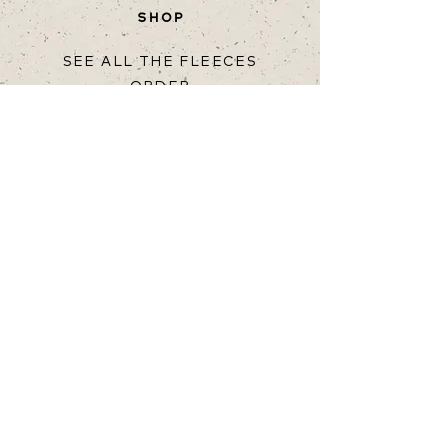
SHOP
SEE ALL THE FLEECES
ORDER
HELP
TERMS OF PURCHASE
RETURN
SHIPPING & DELIVERY
FAQ
snällfäll
ABOUT SNÄLLFÄLL
FELTING COURSE