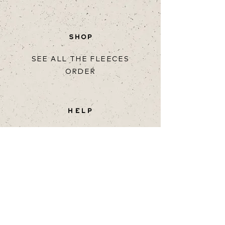
SHOP
SEE ALL THE FLEECES
ORDER
HELP
TERMS OF PURCHASE
RETURN
SHIPPING & DELIVERY
FAQ
snällfäll