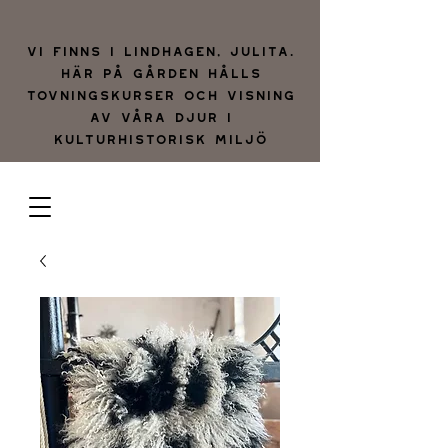
Vi finns i lindhagen, julita.
Här på gården hålls
tovningskurser och visning
av våra djur i
kulturhistorisk miljö