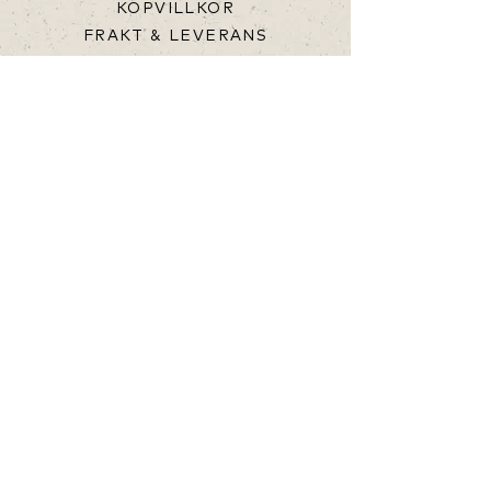
KÖPVILLKOR
FRAKT & LEVERANS
FAQ
OM
OM SNÄLLFÄLL
SVARTNOSFÅREN
VÅRA FÅR
ULL
KONTAKT
HEJ@SNALLFALL.SE
+46 76 848 60 30