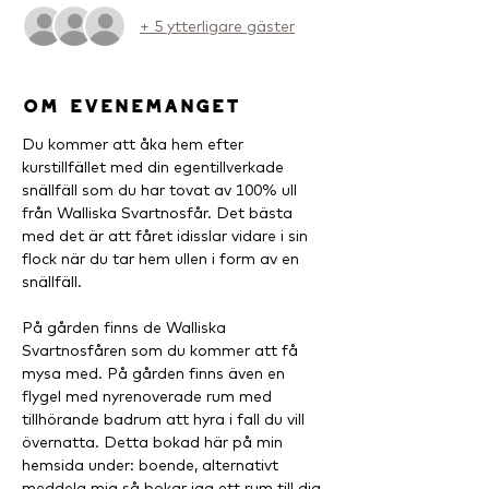
+ 5 ytterligare gäster
Om evenemanget
Du kommer att åka hem efter 
kurstillfället med din egentillverkade 
snällfäll som du har tovat av 100% ull 
från Walliska Svartnosfår. Det bästa 
med det är att fåret idisslar vidare i sin 
flock när du tar hem ullen i form av en 
snällfäll.
På gården finns de Walliska 
Svartnosfåren som du kommer att få 
mysa med. På gården finns även en 
flygel med nyrenoverade rum med 
tillhörande badrum att hyra i fall du vill 
övernatta. Detta bokad här på min 
hemsida under: boende, alternativt 
meddela mig så bokar jag ett rum till dig.