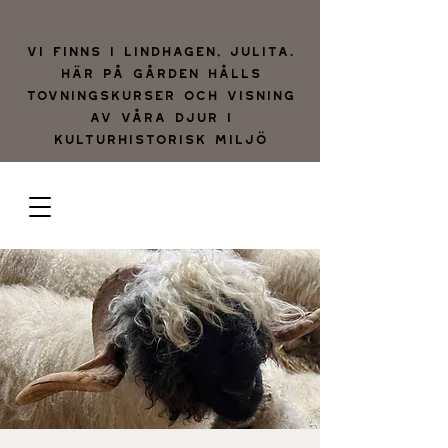
Vi finns i lindhagen, julita.
Här på gården hålls
tovningskurser och visning
av våra djur i
kulturhistorisk miljö