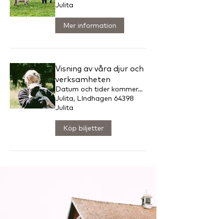
Julita
Mer information
Visning av våra djur och
verksamheten
Datum och tider kommer...
Julita, LIndhagen 64398
Julita
Köp biljetter