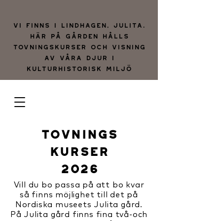
Vi finns i lindhagen, julita.
Här på gården hålls
tovningskurser och visning
av våra djur i
kulturhistorisk miljö
TOVNINGS
KURSER
2026
Vill du bo passa på att bo kvar
så finns möjlighet till det på
Nordiska museets Julita gård.
På Julita gård finns fina två-och