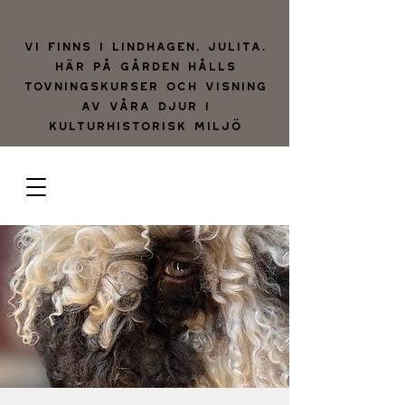
Vi finns i lindhagen, julita.
Här på gården hålls
tovningskurser och visning
av våra djur i
kulturhistorisk miljö