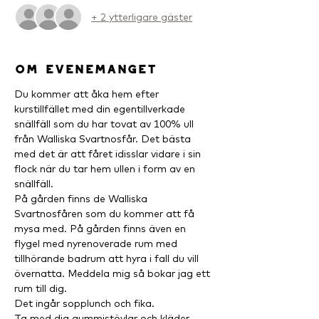
+ 2 ytterligare gäster
Om evenemanget
Du kommer att åka hem efter 
kurstillfället med din egentillverkade 
snällfäll som du har tovat av 100% ull 
från Walliska Svartnosfår. Det bästa 
med det är att fåret idisslar vidare i sin 
flock när du tar hem ullen i form av en 
snällfäll.
På gården finns de Walliska 
Svartnosfåren som du kommer att få 
mysa med. På gården finns även en 
flygel med nyrenoverade rum med 
tillhörande badrum att hyra i fall du vill 
övernatta. Meddela mig så bokar jag ett 
rum till dig.
Det ingår sopplunch och fika.
Ta med dig gummistövlar och kläder 