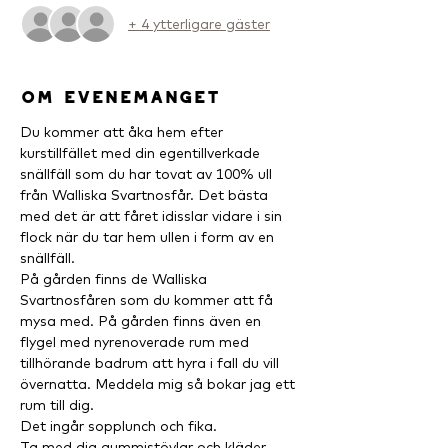
+ 4 ytterligare gäster
Om evenemanget
Du kommer att åka hem efter 
kurstillfället med din egentillverkade 
snällfäll som du har tovat av 100% ull 
från Walliska Svartnosfår. Det bästa 
med det är att fåret idisslar vidare i sin 
flock när du tar hem ullen i form av en 
snällfäll.
På gården finns de Walliska 
Svartnosfåren som du kommer att få 
mysa med. På gården finns även en 
flygel med nyrenoverade rum med 
tillhörande badrum att hyra i fall du vill 
övernatta. Meddela mig så bokar jag ett 
rum till dig.
Det ingår sopplunch och fika.
Ta med dig gummistövlar och kläder 