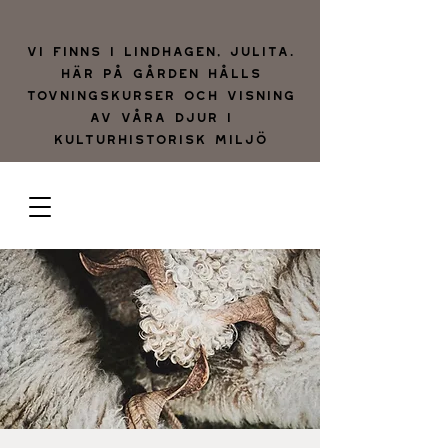
Vi finns i lindhagen, julita.
Här på gården hålls
tovningskurser och visning
av våra djur i
kulturhistorisk miljö