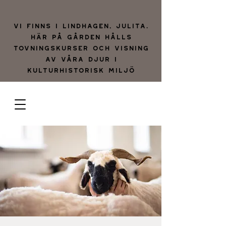
Vi finns i lindhagen, julita.
Här på gården hålls
tovningskurser och visning
av våra djur i
kulturhistorisk miljö