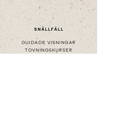
SNÄLLFÄLL
GUIDADE VISNINGAR
TOVNINGSKURSER
BOENDE
FÅR TILL SALU
HJÄLP
KÖPVILLKOR
FRAKT & LEVERANS
FAQ