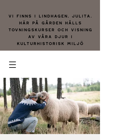
Vi finns i lindhagen, julita.
Här på gården hålls
tovningskurser och visning
av våra djur i
kulturhistorisk miljö