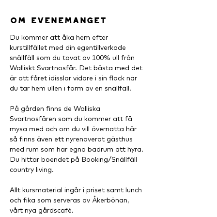
Om evenemanget
Du kommer att åka hem efter 
kurstillfället med din egentillverkade 
snällfäll som du tovat av 100% ull från 
Walliskt Svartnosfår. Det bästa med det 
är att fåret idisslar vidare i sin flock när 
du tar hem ullen i form av en snällfäll.
På gården finns de Walliska 
Svartnosfåren som du kommer att få 
mysa med och om du vill övernatta här 
så finns även ett nyrenoverat gästhus 
med rum som har egna badrum att hyra. 
Du hittar boendet på Booking/Snällfäll 
country living.
Allt kursmaterial ingår i priset samt lunch 
och fika som serveras av Åkerbönan, 
vårt nya gårdscafé.