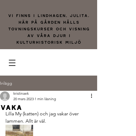
Vi finns i lindhagen, julita.
Här på gården hålls
tovningskurser och visning
av våra djur i
kulturhistorisk miljö
Inlägg
kristinaek
20 mars 2023
1 min läsning
Vaka
Lilla My (katten) och jag vakar över 
lammen. Allt är väl.