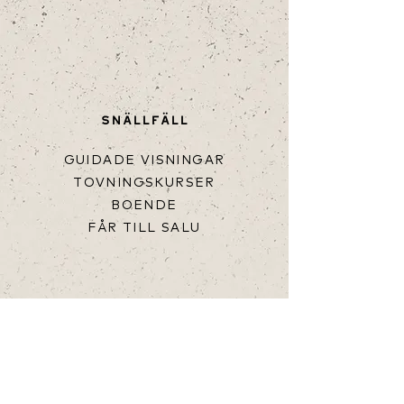
kycklingarn
kläckas.
SNÄLLFÄLL
GUIDADE VISNINGAR
TOVNINGSKURSER
BOENDE
FÅR TILL SALU
HJÄLP
KÖPVILLKOR
FRAKT & LEVERANS