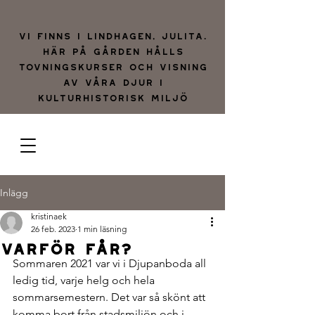
Vi finns i lindhagen, julita.
Här på gården hålls
tovningskurser och visning
av våra djur i
kulturhistorisk miljö
Inlägg
kristinaek
26 feb. 2023
1 min läsning
Varför får?
Sommaren 2021 var vi i Djupanboda all 
ledig tid, varje helg och hela 
sommarsemestern. Det var så skönt att 
komma bort från stadsmiljön och i 