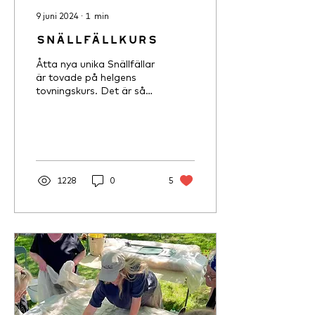
9 juni 2024
∙
1
min
Snällfällkurs
Åtta nya unika Snällfällar
är tovade på helgens
tovningskurs. Det är så
kul att se alla
kursdeltagare förvandla
ull till fällar.
1228
0
5