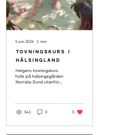
5 juni 2024
∙
1
min
Tovningskurs i
Hälsingland
Helgens tovningskurs
hölls på hälsingegården
Norrala-Sund utanför
Söderhamn. Den drivs av
Systrarna Söderström.
Gårdens 300 år gamla
hus...
541
0
5