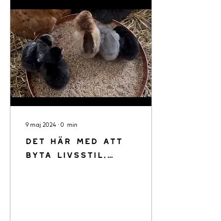
9 maj 2024
∙
0
min
Det här med att
byta livsstil,
från stadslivet
till ett liv på
landet… det är så
mycket som är